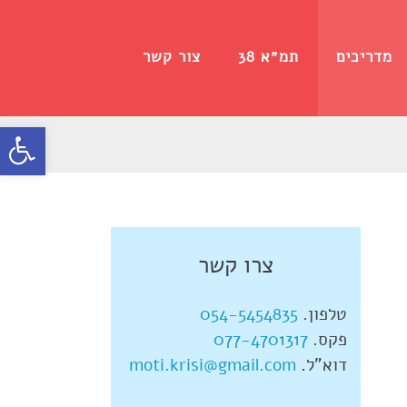
מדריכים
תמ״א 38
צור קשר
פתח
סרג
נגי
צרו קשר
טלפון.
054-5454835
פקס.
077-4701317
דוא"ל.
moti.krisi@gmail.com